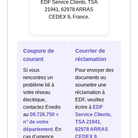
EDF Service Clients, TSA
21941, 62978 ARRAS
CEDEX 9, France.
Coupure de
Courrier de
courant
réclamation
Si vous
Pour envoyer des
rencontrez un
documents ou
problème lié à
soumettre une
votre réseau
réclamation à
électrique,
EDF, veuillez
contactez Enedis
écrire à
EDF
au
09.726.750 +
Service Clients,
n° de votre
TSA 21941,
département
. En
62978 ARRAS
cas d'urgence
CEDEX 9,