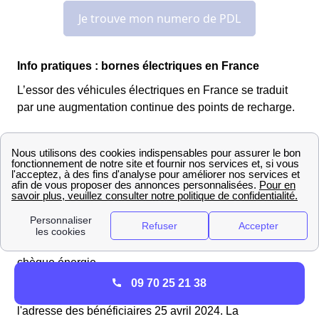
Info pratiques : bornes électriques en France
L’essor des véhicules électriques en France se traduit
par une augmentation continue des points de recharge.
En 2025, le pays compte plus de 120000 bornes
réparties sur tout le territoire.
EDF et Chèques Énergie 2025 : Ce que vous devez
savoir à Saint-Igny-De-Vers
Les résidents de Saint-Igny-De-Vers peuvent bénéficier
d'économies sur leurs dépenses énergétiques grâce au
chèque énergie.
09 70 25 21 38
Cette année, les chèques énergie seront délivrés à
l'adresse des bénéficiaires 25 avril 2024. La