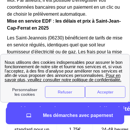
Moi. Par ailleurs, il est possible d'enregistrer vos
coordonnées bancaires pour un paiement en un clic ou
de choisir le prélèvement automatique.
Mise en service EDF : les délais et prix à Saint-Jean-
Cap-Ferrat en 2025
Les Saint-Jeannois (06230) bénéficient de tarifs de mise
en service régulés, identiques quel que soit leur
fournisseur d'électricité ou de gaz. Les frais pour la mise
en service de l'électricité doivent être réglés à Enedis,
selon l'urgence de la demande. Pour le gaz, ces frais
sont à payer auprès de GRDF.
Voici les tableaux récapitulatifs des différentes options
de mise en service à Saint-Jean-Cap-Ferrat (06230) :
Tableau des mises en service d'électricité
Mes démarches avec papernest
Mise en service
standard pour un
1,75€
24-48 heures