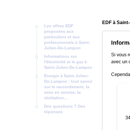
EDF à Saint
Les offres EDF
proposées aux
particuliers et aux
Inform
professionnels à Saint-
Julien-De-Lampon
Si vous 
Informations sur
avec un c
l'électricité et le gaz à
Saint-Julien-De-Lampon
Cependant
Énergie à Saint-Julien-
De-Lampon : tout savoir
sur le raccordement, la
mise en service, la
résiliation...
Des questions ? Des
réponses
34