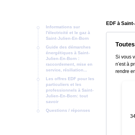
EDF à Saint-
Informations sur
l'électricité et le gaz à
Saint-Julien-En-Born
Toutes
Guide des démarches
énergétiques à Saint-
Si vous v
Julien-En-Born :
n'est à p
raccordement, mise en
service, résiliation...
rendre e
Les offres EDF pour les
particuliers et les
professionnels à Saint-
Julien-En-Born: tout
savoir
Questions / réponses
34