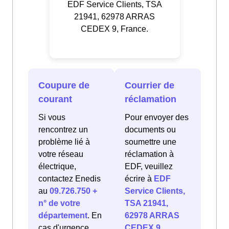
EDF Service Clients, TSA
21941, 62978 ARRAS
CEDEX 9, France.
Coupure de
Courrier de
courant
réclamation
Si vous
Pour envoyer des
rencontrez un
documents ou
problème lié à
soumettre une
votre réseau
réclamation à
électrique,
EDF, veuillez
contactez Enedis
écrire à
EDF
au
09.726.750 +
Service Clients,
n° de votre
TSA 21941,
département
. En
62978 ARRAS
cas d'urgence
CEDEX 9,