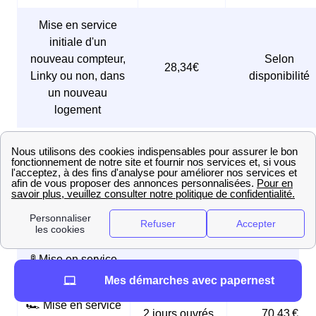
Mise en service
initiale d'un
nouveau compteur,
Selon
28,34€
Linky ou non, dans
disponibilité
un nouveau
logement
Frais et délais de la mise en service du ga
(prestation GRDF)
Type de mise en
Délai
Prix en € TTC
service
🚦 Mise en service
5 jours ouvrés
21,95 €
initiale
Mes démarches avec papernest
🏎️ Mise en service
2 jours ouvrés
70,43 €