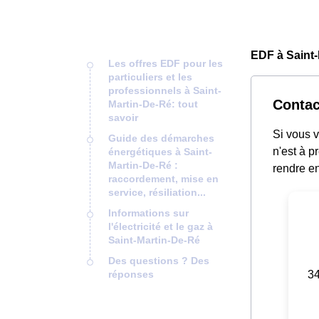
EDF à Saint-
Les offres EDF pour les
particuliers et les
professionnels à Saint-
Contac
Martin-De-Ré: tout
savoir
Si vous v
Guide des démarches
n'est à p
énergétiques à Saint-
Martin-De-Ré :
rendre e
raccordement, mise en
service, résiliation...
Informations sur
l'électricité et le gaz à
Saint-Martin-De-Ré
Des questions ? Des
34
réponses