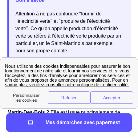
Bon à savoir
Attention à ne pas confondre "fournir de
l'électricité verte" et "produire de l'électricité
verte". Ce qu'on appelle production d'électricité
verte se réfère à l'électricité verte produite par un
particulier, un le Saint-Martinois par exemple,
pour son propre compte.
L'électricité verte
se distingue de l'électricité standard
par le fait qu'elle ait été produite via des
sources
d'énergie renouvelable
.
Qu'en est-il de la production d'énergie verte à Saint-
Martin-Des-Bois ?
Elle est issue principalement de
l'énergie solaire : pour 100.0 % du potentiel énergétique
Mes démarches avec papernest
vert.