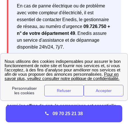
En cas de panne électrique ou de problème
avec votre compteur d'électricité, il est
essentiel de contacter Enedis, le gestionnaire
de réseau, au numéro d'urgence
09.726.750 +
n° de votre département 49
. Enedis assure
un service d'assistance et de dépannage
disponible 24h/24, 7j/7.
Comparateur d'offres gaz à Saint-Martin-Du-
Fouilloux : avis et classement des fournisseurs en
2025
Pour les Foliosains souhaitant faire un choix éclairé
parmi les offres de gaz, la comparaison est essentielle.
Notre sélection vous propose des offres spécialement
09 70 25 21 38
adaptées à vos
besoins énergétiques.