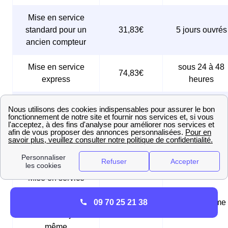
Mise en service
standard pour un
31,83€
5 jours ouvrés
ancien compteur
Mise en service
sous 24 à 48
74,83€
express
heures
Mise en service
urgente pour un
compteur Linky,
61,25€
Le jour même
réalisée le jour
même
Mise en service
urgente pour un
09 70 25 21 38
ancien compteur,
180,56€
Le jour même
réalisée le jour
même