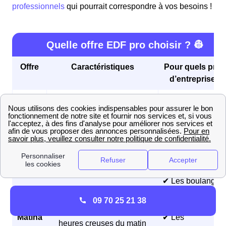
professionnels
qui pourrait correspondre à vos besoins !
Quelle offre EDF pro choisir ? 👷
Offre
Caractéristiques
Pour quels profi
d’entreprises 
✔ Les petits
Un tarif réglementé de vente,
professionnels (<
avec une tarification
Tarif
10 employés,
distincte pour les compteurs
Bleu
chiffre d’affaires
de moins de 36 kVA et ceux
annuel < 2 millio
de plus de 36 kVA
d’euros)
✔ Les boulangeri
et les pâtisseries
Des prix fixes sur 3 ans et
09 70 25 21 38
Offre
✔ Les fermes
des tarifs réduits pendant les
Matina
✔ Les
heures creuses du matin