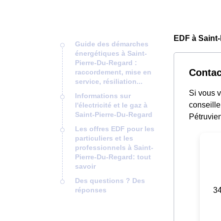
EDF à Saint-
Guide des démarches
énergétiques à Saint-
Pierre-Du-Regard :
Contac
raccordement, mise en
service, résiliation...
Si vous 
Informations sur
conseille
l'électricité et le gaz à
Saint-Pierre-Du-Regard
Pétruvien
Les offres EDF pour les
particuliers et les
professionnels à Saint-
Pierre-Du-Regard: tout
savoir
Des questions ? Des
34
réponses