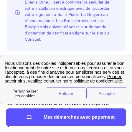
Comment connaître les prix et délais de la mise en
service EDF à Saint-Pierre-La-Bruyère en 2025 ?
Les Brucipierrois et les Brucipierroises résidant à Saint-
Pierre-La-Bruyère (61340) bénéficient de tarifs de mise
en service fixés par les autorités, les mêmes pour tous
les fournisseurs d'énergie. Les frais de mise en service
de l'électricité, différents en fonction de l'urgence,
doivent être réglés à Enedis. Quant au gaz, les frais sont
Mes démarches avec papernest
à régler auprès de GRDF, le gestionnaire du réseau de
gaz.