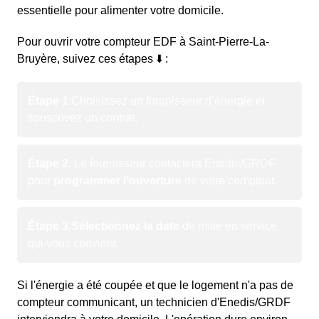
essentielle pour alimenter votre domicile.
Pour ouvrir votre compteur EDF à Saint-Pierre-La-
Bruyère, suivez ces étapes ⬇️ :
Étape 1
:
Choisissez un fournisseur d’énergie et
souscrivez un contrat.
Étape 2
: Le fournisseur contactera Enedis/GRDF
pour
programmer l’ouverture
de votre compteur.
Étape 3
:
Sélectionnez la date
de mise en service
qui vous convient.
Si l'énergie a été coupée et que le logement n'a pas de
compteur communicant, un technicien d'Enedis/GRDF