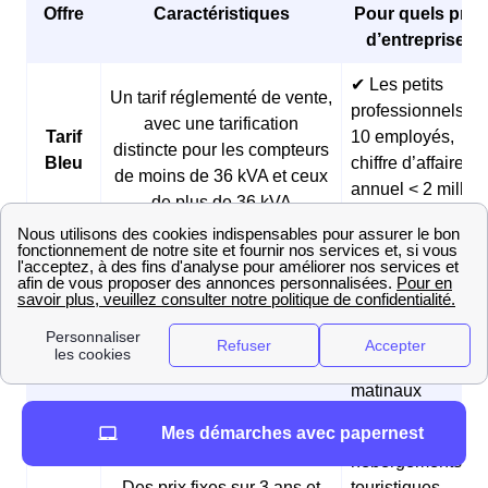
Offre
Caractéristiques
Pour quels profi
d’entreprises 
✔ Les petits
Un tarif réglementé de vente,
professionnels (<
avec une tarification
Tarif
10 employés,
distincte pour les compteurs
Bleu
chiffre d’affaires
de moins de 36 kVA et ceux
annuel < 2 millio
de plus de 36 kVA
d’euros)
✔ Les boulangeri
et les pâtisseries
Des prix fixes sur 3 ans et
Offre
✔ Les fermes
des tarifs réduits pendant les
Matina
✔ Les
heures creuses du matin
professionnels
matinaux
Mes démarches avec papernest
✔ Les
hébergements
Des prix fixes sur 3 ans et
touristiques