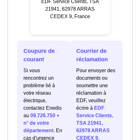
EDF Service Clients, TSA
21941, 62978 ARRAS
CEDEX 9, France
Coupure de
Courrier de
courant
réclamation
Si vous
Pour envoyer des
rencontrez un
documents ou
problème lié à
soumettre une
votre réseau
réclamation à
électrique,
EDF, veuillez
contactez Enedis
écrire à
EDF
au
09.726.750 +
Service Clients,
n° de votre
TSA 21941,
département
. En
62978 ARRAS
cas d'urgence
CEDEX 9,