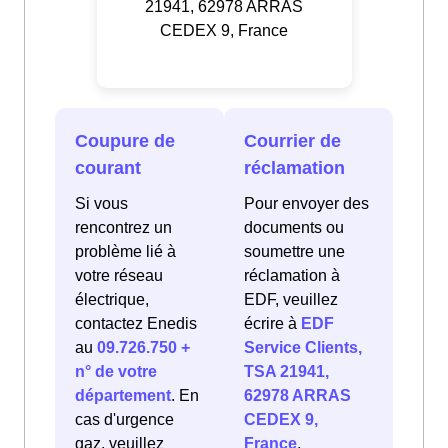
21941, 62978 ARRAS
CEDEX 9, France
Coupure de
Courrier de
courant
réclamation
Si vous
Pour envoyer des
rencontrez un
documents ou
problème lié à
soumettre une
votre réseau
réclamation à
électrique,
EDF, veuillez
contactez Enedis
écrire à
EDF
au
09.726.750 +
Service Clients,
n° de votre
TSA 21941,
département
. En
62978 ARRAS
cas d'urgence
CEDEX 9,
gaz, veuillez
France
.