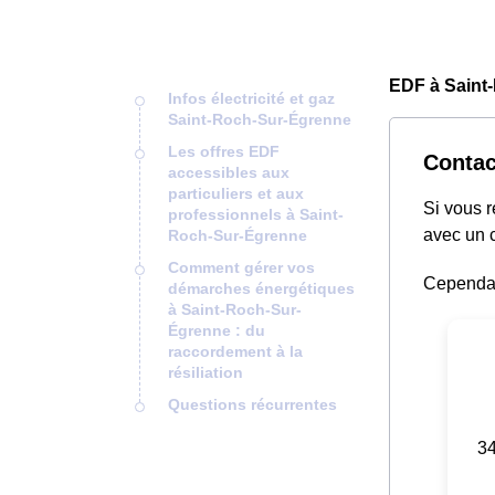
EDF à Saint
Infos électricité et gaz
Saint-Roch-Sur-Égrenne
Les offres EDF
Contac
accessibles aux
particuliers et aux
Si vous 
professionnels à Saint-
avec un c
Roch-Sur-Égrenne
Comment gérer vos
Cependant
démarches énergétiques
à Saint-Roch-Sur-
Égrenne : du
raccordement à la
résiliation
Questions récurrentes
34