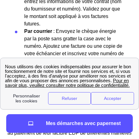
entrez les informations de votre contrat (nom
du fournisseur et numéro). Validez pour que
le montant soit appliqué à vos factures
futures.
Par courrier
: Envoyez le chèque énergie
par la poste sans gratter la case avec le
numéro. Ajoutez une facture ou une copie de
votre échéancier et inscrivez votre numéro de
contrat au dos du chèque.
Énergie à Saint-Romain-Sous-Gourdon : tout savoir
sur le raccordement, la mise en service, la
résiliation...
Comment payer sa facture EDF à Saint-Romain-
Sous-Gourdon ?
Dans le cas où vous habitez dans la ville de Saint-
Mes démarches avec papernest
Romain-Sous-Gourdon, les habitants peuvent procéder
au paiement de leur facture EDF de différentes manières