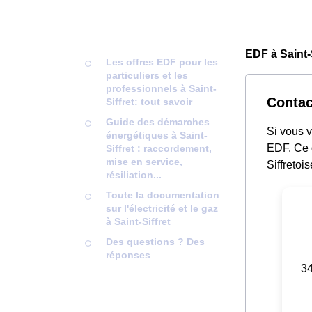
EDF à Saint-S
Les offres EDF pour les
particuliers et les
professionnels à Saint-
Contac
Siffret: tout savoir
Guide des démarches
Si vous v
énergétiques à Saint-
EDF. Ce d
Siffret : raccordement,
mise en service,
Siffretoi
résiliation...
Toute la documentation
sur l'électricité et le gaz
à Saint-Siffret
Des questions ? Des
réponses
34