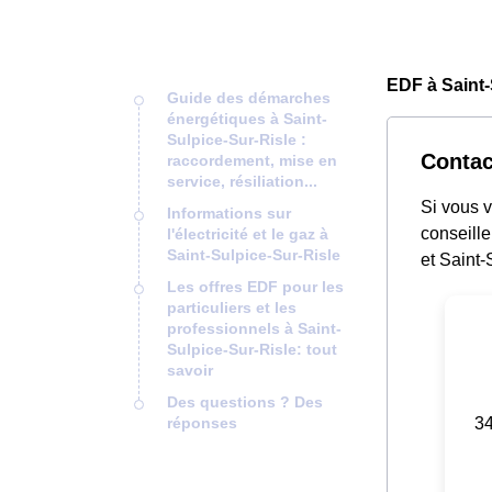
EDF à Saint-
Guide des démarches
énergétiques à Saint-
Sulpice-Sur-Risle :
Contac
raccordement, mise en
service, résiliation...
Si vous 
Informations sur
conseille
l'électricité et le gaz à
Saint-Sulpice-Sur-Risle
et Saint-
Les offres EDF pour les
particuliers et les
professionnels à Saint-
Sulpice-Sur-Risle: tout
savoir
Des questions ? Des
34
réponses