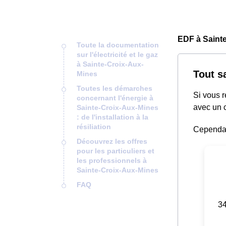
EDF à Saint
Toute la documentation
sur l'électricité et le gaz
à Sainte-Croix-Aux-
Tout s
Mines
Toutes les démarches
Si vous 
concernant l'énergie à
avec un c
Sainte-Croix-Aux-Mines
: de l'installation à la
résiliation
Cependant
Découvrez les offres
pour les particuliers et
les professionnels à
Sainte-Croix-Aux-Mines
FAQ
34