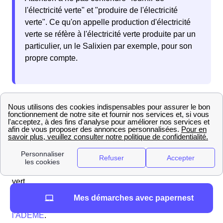
l'électricité verte" et "produire de l'électricité
verte". Ce qu'on appelle production d'électricité
verte se réfère à l'électricité verte produite par un
particulier, un le Salixien par exemple, pour son
propre compte.
L'électricité verte
se distingue de l'électricité standard
par le fait qu'elle ait été produite via des
sources
d'énergie renouvelable
.
Qu'en est-il de la production d'énergie verte à
Saulcy-Sur-Meurthe ?
Elle est issue principalement de
l'énergie solaire : pour 98.0 % du potentiel énergétique
vert.
Mes démarches avec papernest
Pour plus d'informations, rendez-vous sur
le site de
l'ADEME
.