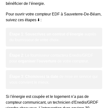
bénéficier de l’énergie.
Pour ouvrir votre compteur EDF à Sauveterre-De-Béarn,
suivez ces étapes ⬇️ :
Étape 1
:
Souscrivez un contrat d’énergie
auprès
du fournisseur de votre choix.
Étape 2
: Le fournisseur contactera Enedis/GRDF
pour
organiser l’ouverture
de votre compteur.
Étape 3
:
Choisissez la date
de mise en service qui
vous convient le mieux.
Si l'énergie est coupée et le logement n’a pas de
compteur communicant, un technicien d'Enedis/GRDF