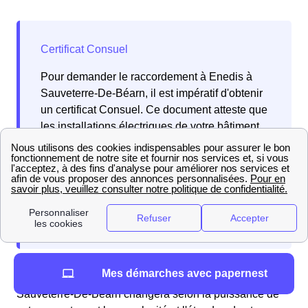
Pour demander le raccordement à Enedis à
Sauveterre-De-Béarn, il est impératif d'obtenir
un certificat Consuel. Ce document atteste que
les installations électriques de votre bâtiment
respectent les normes françaises en vigueur.
Les habitants de Sauveterre-De-Béarn doivent
suivre cette procédure pour garantir la mise en
service conforme de leur installation électrique
dans la ville, située en Nouvelle Aquitaine.
Mes démarches avec papernest
Le prix exact du raccordement d’une maison à
Sauveterre-De-Béarn changera selon la puissance de