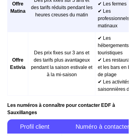
Des prix fixes sur 3 ans et
Offre
✔ Les fermes
des tarifs réduits pendant les
Matina
✔ Les
heures creuses du matin
professionnels
matinaux
✔ Les
hébergements
Des prix fixes sur 3 ans et
touristiques
Offre
des tarifs plus avantageux
✔ Les restaurants
Estivia
pendant la saison estivale et
et les bars en bor
à la mi-saison
de plage
✔ Les activités
saisonnières d’ét
Les numéros à connaître pour contacter EDF à
Sauxillanges
Profil client
Numéro à contacter