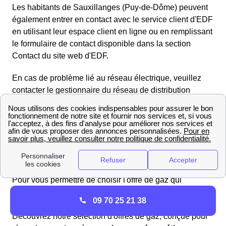
Les habitants de Sauxillanges (Puy-de-Dôme) peuvent
également entrer en contact avec le service client d'EDF
en utilisant leur espace client en ligne ou en remplissant
le formulaire de contact disponible dans la section
Contact du site web d'EDF.
En cas de problème lié au réseau électrique, veuillez
contacter le gestionnaire du réseau de distribution
Enedis (anciennement ERDF) au numéro gratuit
d'urgence pour le dépannage :
09.726.750 + n° de votre
département 63
. Enedis se chargera rapidement de
toute interruption de courant ou panne d'électricité.
Trouvez les meilleurs fournisseurs de gaz en 2025 à
Sauxillanges
Pour vous permettre de choisir l'offre de gaz qui
correspond vraiment à vos attentes, il est crucial de
09 70 25 21 38
comparer les différentes propositions disponibles.
Découvrez notre sélection d'offres de gaz, conçue pour