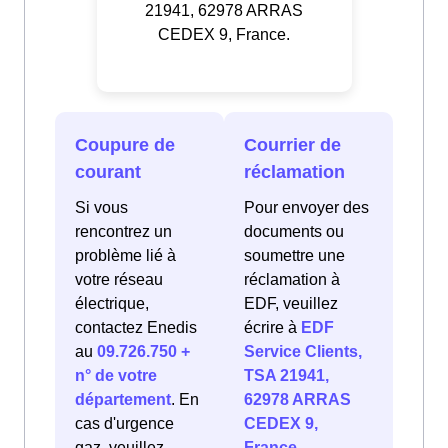
21941, 62978 ARRAS
CEDEX 9, France.
Coupure de
Courrier de
courant
réclamation
Si vous
Pour envoyer des
rencontrez un
documents ou
problème lié à
soumettre une
votre réseau
réclamation à
électrique,
EDF, veuillez
contactez Enedis
écrire à
EDF
au
09.726.750 +
Service Clients,
n° de votre
TSA 21941,
département
. En
62978 ARRAS
cas d'urgence
CEDEX 9,
gaz, veuillez
France
.