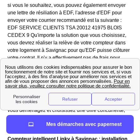
si vous le souhaitez, vous pouvez également envoyer
une lettre de résiliation à EDF, l'adresse d'EDF pour
envoyer votre courrier recommandé est la suivante :
EDF SERVICE CLIENTS TSA 20012 41975 BLOIS
CEDEX 9 Qu'importe la solution que vous choisissez,
vous devrez réaliser la relève de votre compteur dans
votre logement à Savignac pour qu'EDF puisse clôturer
votre contrat. Il n'y a effectivement pas de frais pour
résilier un contrat à l'électricité d'EDF, vous n'aurez qu'à
régler une facture de régularisation, ce qui est tout à fait
normal lors de la fermeture d'un contrat d'électricité dans
le 12200 et dans toute la France. Mais quand est-ce que
vous devez résilier ce contrat ? C'est vous qui
choisissez, lorsque vous changez de fournisseur ou que
vous déménagez et choisissez une offre concurrente,
votre contrat sera résilier à la date où prendra effet votre
Mes démarches avec papernest
nouveau contrat.
Compteur intelligent Linky à Savignac : installation