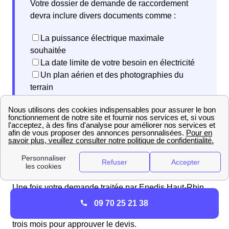
Votre dossier de demande de raccordement
devra inclure divers documents comme :
La puissance électrique maximale
souhaitée
La date limite de votre besoin en électricité
Un plan aérien et des photographies du
terrain
Un plan de situation du terrain dans la ville
de Schweighouse-Thann (extrait du cadastre
disponible en ligne)
Une autorisation d’urbanisme
Une fois votre demande traitée par Enedis Haut-Rhin,
vous recevrez un devis détaillé et un planning
09 70 25 21 38
prévisionnel des travaux à réaliser. Vous aurez ensuite
trois mois pour approuver le devis.