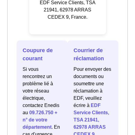
EDF Service Clients, TSA
21941, 62978 ARRAS
CEDEX 9, France.
Coupure de
Courrier de
courant
réclamation
Si vous
Pour envoyer des
rencontrez un
documents ou
problème lié à
soumettre une
votre réseau
réclamation à
électrique,
EDF, veuillez
contactez Enedis
écrire à
EDF
au
09.726.750 +
Service Clients,
n° de votre
TSA 21941,
département
. En
62978 ARRAS
cas d'urgence
CEDEX 9,