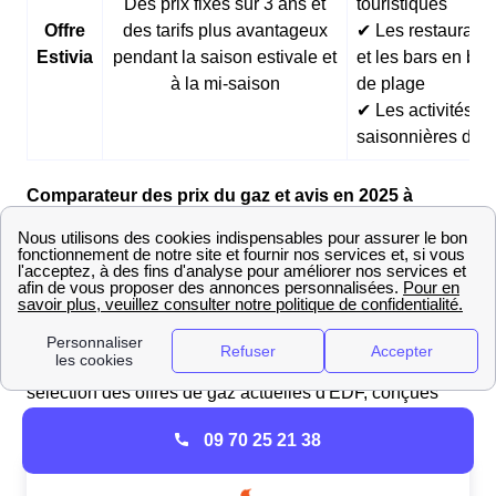
Des prix fixes sur 3 ans et
touristiques
Offre
des tarifs plus avantageux
✔ Les restaurants
Estivia
pendant la saison estivale et
et les bars en bor
à la mi-saison
de plage
✔ Les activités
saisonnières d’ét
Comparateur des prix du gaz et avis en 2025 à
Septeuil
Pour choisir l'offre de gaz adaptée à vos besoins, il est
essentiel de comparer les différentes options
disponibles sur le marché. Ces offres diffèrent selon les
tarifs, les services inclus et leur impact
environnemental
. Le tableau ci-dessous présente une
sélection des offres de gaz actuelles d'EDF, conçues
pour répondre à divers besoins et budgets.
09 70 25 21 38