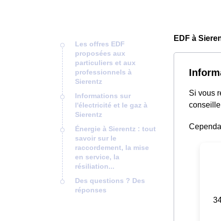
EDF à Sieren
Les offres EDF
proposées aux
particuliers et aux
Inform
professionnels à
Sierentz
Si vous 
Informations sur
conseille
l'électricité et le gaz à
Sierentz
Cependant
Énergie à Sierentz : tout
savoir sur le
raccordement, la mise
en service, la
résiliation...
Des questions ? Des
réponses
34