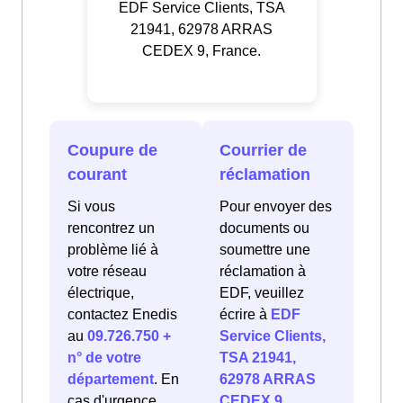
EDF Service Clients, TSA
21941, 62978 ARRAS
CEDEX 9, France.
Coupure de
Courrier de
courant
réclamation
Si vous
Pour envoyer des
rencontrez un
documents ou
problème lié à
soumettre une
votre réseau
réclamation à
électrique,
EDF, veuillez
contactez Enedis
écrire à
EDF
au
09.726.750 +
Service Clients,
n° de votre
TSA 21941,
département
. En
62978 ARRAS
cas d'urgence
CEDEX 9,