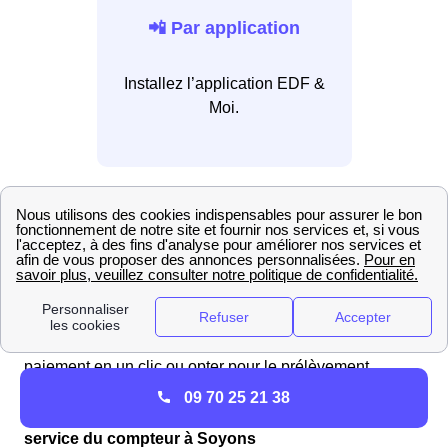
📲 Par application
Installez l’application EDF &
Moi.
Pour régler votre facture, vous pouvez contacter le
service client EDF à toute heure, 24h/24 et 7j/7, en
composant le 3044 (service gratuit, coût d'un appel
local). Vous avez également la possibilité de vous
rendre sur votre espace client en ligne ou d'utiliser
l'application mobile EDF & Moi. De plus, vous pouvez
enregistrer vos coordonnées bancaires pour un
paiement en un clic ou opter pour le prélèvement
automatique.
09 70 25 21 38
EDF en 2025 : les délais et tarifs de la mise en
service du compteur à Soyons