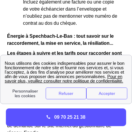
Incluez également une facture ou une copie
de votre échéancier dans l’enveloppe et
n’oubliez pas de mentionner votre numéro de
contrat au dos du chèque.
Énergie à Spechbach-Le-Bas : tout savoir sur le
raccordement, la mise en service, la résiliation...
Les étapes à suivre et les tarifs pour raccorder sont
logement à l'électricité EDF sur le réseau Enedis à
Spechbach-Le-Bas
Vous vous apprêtez à déménager dans un logement
neuf à Spechbach-Le-Bas ? Vous devrez alors déposer
une demande de raccordement auprès d’Enedis Haut-
Rhin.
Les Spechbachoises et les Spechbachois souhaitant
09 70 25 21 38
faire raccorder leur logement
doivent déposer un dossier
de demande sur le site internet du gestionnaire de