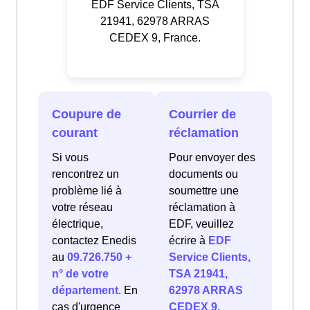
EDF Service Clients, TSA
21941, 62978 ARRAS
CEDEX 9, France.
Coupure de
Courrier de
courant
réclamation
Si vous
Pour envoyer des
rencontrez un
documents ou
problème lié à
soumettre une
votre réseau
réclamation à
électrique,
EDF, veuillez
contactez Enedis
écrire à
EDF
au
09.726.750 +
Service Clients,
n° de votre
TSA 21941,
département
. En
62978 ARRAS
cas d'urgence
CEDEX 9,