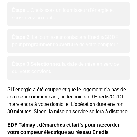
Étape 1
:
Choisissez un fournisseur d’énergie et
souscrivez un contrat.
Étape 2
: Le fournisseur contactera Enedis/GRDF
pour
programmer l’ouverture
de votre compteur.
Étape 3
:
Sélectionnez la date
de mise en service
qui vous convient.
Si l'énergie a été coupée et que le logement n'a pas de
compteur communicant, un technicien d'Enedis/GRDF
interviendra à votre domicile. L'opération dure environ
30 minutes. Sinon, la mise en service se fera à distance.
EDF Talmay : démarches et tarifs pour raccorder
votre compteur électrique au réseau Enedis