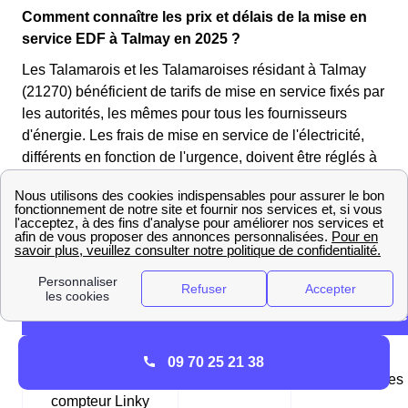
Comment connaître les prix et délais de la mise en
service EDF à Talmay en 2025 ?
Les Talamarois et les Talamaroises résidant à Talmay
(21270) bénéficient de tarifs de mise en service fixés par
les autorités, les mêmes pour tous les fournisseurs
d'énergie. Les frais de mise en service de l'électricité,
différents en fonction de l'urgence, doivent être réglés à
Enedis. Quant au gaz, les frais sont à régler auprès de
GRDF, le gestionnaire du réseau de gaz.
Les tableaux suivants présentent les différentes options
de mise en service disponibles à Talmay (21270) :
Tableau des mises en service d'électricité
Mise en service
09 70 25 21 38
standard pour un
1,75€
24-48 heures
compteur Linky