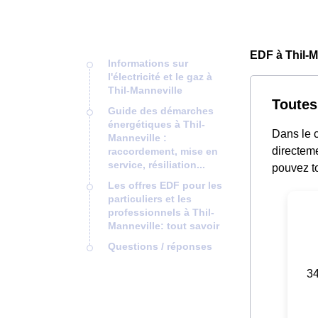
EDF à Thil-M
Informations sur
l'électricité et le gaz à
Thil-Manneville
Toutes
Guide des démarches
énergétiques à Thil-
Dans le c
Manneville :
directeme
raccordement, mise en
service, résiliation...
pouvez to
Les offres EDF pour les
particuliers et les
professionnels à Thil-
Manneville: tout savoir
Questions / réponses
34