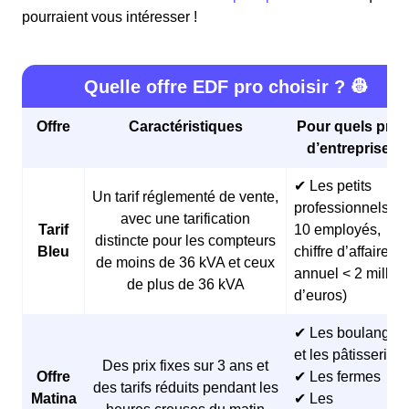
pourraient vous intéresser !
Quelle offre EDF pro choisir ? 👷
Offre
Caractéristiques
Pour quels profi
d’entreprises 
✔ Les petits
Un tarif réglementé de vente,
professionnels (<
avec une tarification
Tarif
10 employés,
distincte pour les compteurs
Bleu
chiffre d’affaires
de moins de 36 kVA et ceux
annuel < 2 millio
de plus de 36 kVA
d’euros)
✔ Les boulangeri
et les pâtisseries
Des prix fixes sur 3 ans et
Offre
✔ Les fermes
des tarifs réduits pendant les
Matina
✔ Les