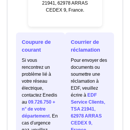
21941, 62978 ARRAS
CEDEX 9, France.
Coupure de
Courrier de
courant
réclamation
Si vous
Pour envoyer des
rencontrez un
documents ou
problème lié à
soumettre une
votre réseau
réclamation à
électrique,
EDF, veuillez
contactez Enedis
écrire à
EDF
au
09.726.750 +
Service Clients,
n° de votre
TSA 21941,
département
. En
62978 ARRAS
cas d'urgence
CEDEX 9,
gaz, veuillez
France
.