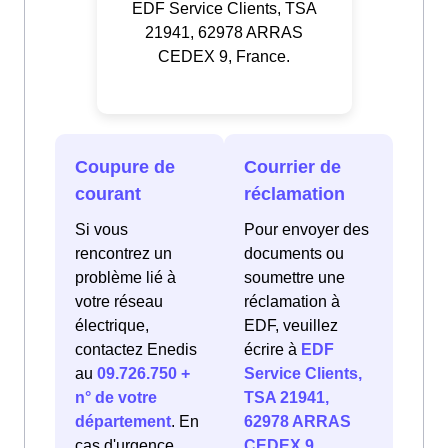
EDF Service Clients, TSA
21941, 62978 ARRAS
CEDEX 9, France.
Coupure de
Courrier de
courant
réclamation
Si vous
Pour envoyer des
rencontrez un
documents ou
problème lié à
soumettre une
votre réseau
réclamation à
électrique,
EDF, veuillez
contactez Enedis
écrire à
EDF
au
09.726.750 +
Service Clients,
n° de votre
TSA 21941,
département
. En
62978 ARRAS
cas d'urgence
CEDEX 9,