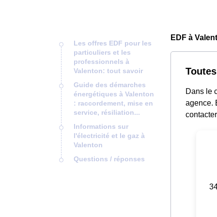
EDF à Valent
Les offres EDF pour les
particuliers et les
professionnels à
Toutes
Valenton: tout savoir
Guide des démarches
Dans le c
énergétiques à Valenton
agence. E
: raccordement, mise en
service, résiliation...
contacter
Informations sur
l'électricité et le gaz à
Valenton
Questions / réponses
34