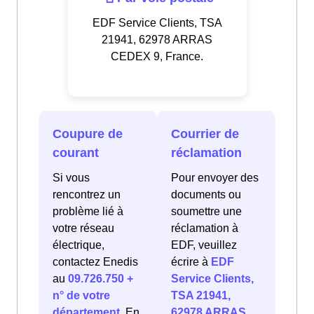
EDF Service Clients, TSA
21941, 62978 ARRAS
CEDEX 9, France.
Coupure de
Courrier de
courant
réclamation
Si vous
Pour envoyer des
rencontrez un
documents ou
problème lié à
soumettre une
votre réseau
réclamation à
électrique,
EDF, veuillez
contactez Enedis
écrire à
EDF
au
09.726.750 +
Service Clients,
n° de votre
TSA 21941,
département
. En
62978 ARRAS