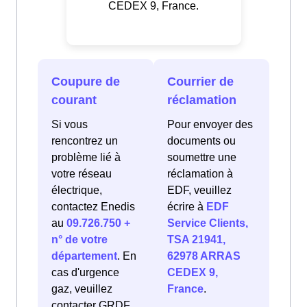
CEDEX 9, France.
Coupure de
Courrier de
courant
réclamation
Si vous
Pour envoyer des
rencontrez un
documents ou
problème lié à
soumettre une
votre réseau
réclamation à
électrique,
EDF, veuillez
contactez Enedis
écrire à
EDF
au
09.726.750 +
Service Clients,
n° de votre
TSA 21941,
département
. En
62978 ARRAS
cas d'urgence
CEDEX 9,
gaz, veuillez
France
.
contacter GRDF