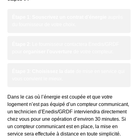
Étape 1
:
Souscrivez un contrat d’énergie
auprès
du fournisseur de votre choix.
Étape 2
: Le fournisseur contactera Enedis/GRDF
pour
organiser l’ouverture
de votre compteur.
Étape 3
:
Choisissez la date
de mise en service qui
vous convient le mieux.
Dans le cas où l’énergie est coupée et que votre
logement n’est pas équipé d’un compteur communicant,
un technicien d’Enedis/GRDF interviendra directement
chez vous pour une opération d’environ 30 minutes. Si
un compteur communicant est en place, la mise en
service sera effectuée à distance en toute simplicité.