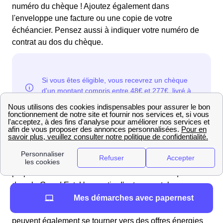
numéro du chèque ! Ajoutez également dans
l'enveloppe une facture ou une copie de votre
échéancier. Pensez aussi à indiquer votre numéro de
contrat au dos du chèque.
Quelles sont les offres d'électricité verte à
Vecqueville (52 300)?
On dénombre beaucoup de fournisseurs d'énergie
proposant des
offres d'électricité verte
à Vecqueville et
dans le Grand Est. Une partie d'entre eux, tels
qu'
Enercoop
ou encore
Mint Énergie
se sont
Mes démarches avec papernest
spécialisés dans ce domaine, mais les Vecquevillois
peuvent également se tourner vers des offres énergies