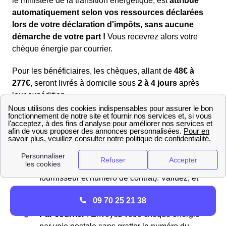
le ministère de la transition énergétique, est
attribué
automatiquement selon vos ressources déclarées
lors de votre déclaration d'impôts, sans aucune
démarche de votre part !
Vous recevrez alors votre
chèque énergie par courrier.
Pour les bénéficiaires, les chèques, allant de
48€ à
277€
, seront livrés à domicile sous
2 à 4 jours
après
leur expédition.
En ligne
: Visitez le
site du chèque énergie
et
saisissez le numéro de votre chèque situé
dans la case “Nul si découvert”. Grattez cette
case pour révéler le numéro. Ensuite, entrez
les détails de votre contrat (nom du
fournisseur et numéro de contrat). Validez, et
le montant sera déduit de vos futures
09 70 25 21 38
factures.
Par courrier
: Envoyez votre chèque énergie