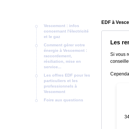
EDF à Vesce
Vescemont : infos
concernant l'électricité
et le gaz
Les re
Comment gérer votre
énergie à Vescemont :
Si vous 
raccordement,
conseille
résiliation, mise en
service...
Cependant
Les offres EDF pour les
particuliers et les
professionnels à
Vescemont
Foire aux questions
34