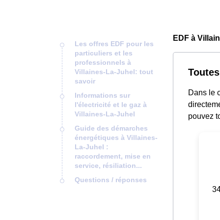
EDF à Villai
Les offres EDF pour les
particuliers et les
professionnels à
Toutes
Villaines-La-Juhel: tout
savoir
Dans le c
Informations sur
directeme
l'électricité et le gaz à
Villaines-La-Juhel
pouvez to
Guide des démarches
énergétiques à Villaines-
La-Juhel :
raccordement, mise en
service, résiliation...
Questions / réponses
34