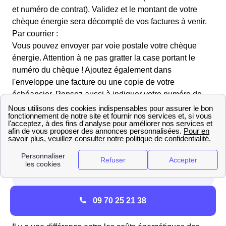
et numéro de contrat). Validez et le montant de votre
chèque énergie sera décompté de vos factures à venir.
Par courrier :
Vous pouvez envoyer par voie postale votre chèque
énergie. Attention à ne pas gratter la case portant le
numéro du chèque ! Ajoutez également dans
l'enveloppe une facture ou une copie de votre
échéancier. Pensez aussi à indiquer votre numéro de
contrat au dos du chèque.
Pourquoi le budget énergie n'est pas le même entre
09 70 25 21 38
les habitants à Villefranche-Sur-Cher ?