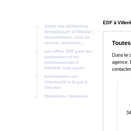
EDF à Villeré
Guide des démarches
énergétiques à Villeréal :
raccordement, mise en
Toutes
service, résiliation...
Les offres EDF pour les
Dans le c
particuliers et les
agence. E
professionnels à
Villeréal: tout savoir
contacter
Informations sur
l'électricité et le gaz à
Villeréal
Questions / réponses
34