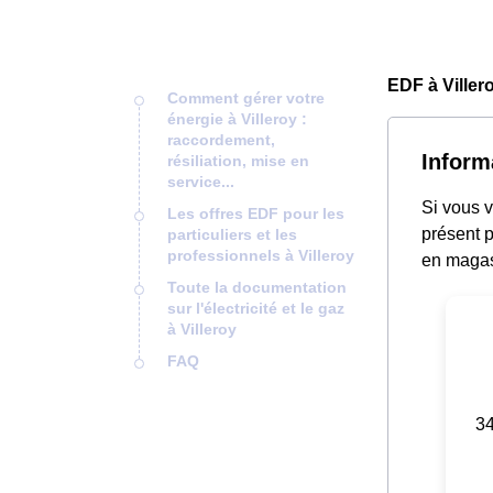
EDF à Viller
Comment gérer votre
énergie à Villeroy :
raccordement,
Inform
résiliation, mise en
service...
Si vous v
Les offres EDF pour les
présent p
particuliers et les
professionnels à Villeroy
en magas
Toute la documentation
sur l'électricité et le gaz
à Villeroy
FAQ
34