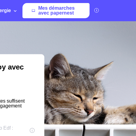
Mes démarches
ergie
avec papernest