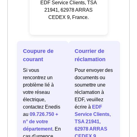
EDF Service Clients, TSA
21941, 62978 ARRAS
CEDEX 9, France.
Coupure de
Courrier de
courant
réclamation
Si vous
Pour envoyer des
rencontrez un
documents ou
problème lié à
soumettre une
votre réseau
réclamation à
électrique,
EDF, veuillez
contactez Enedis
écrire à
EDF
au
09.726.750 +
Service Clients,
n° de votre
TSA 21941,
département
. En
62978 ARRAS
cas d'urgence
CEDEX 9,