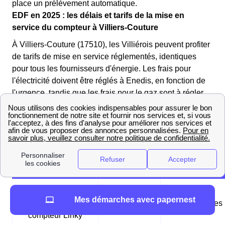
place un prélèvement automatique.
EDF en 2025 : les délais et tarifs de la mise en
service du compteur à Villiers-Couture
À Villiers-Couture (17510), les Villiérois peuvent profiter
de tarifs de mise en service réglementés, identiques
pour tous les fournisseurs d'énergie. Les frais pour
l'électricité doivent être réglés à Enedis, en fonction de
l'urgence, tandis que les frais pour le gaz sont à régler
auprès de GRDF.
Les tableaux suivants récapitulent les différentes mises
en service possibles à Villiers-Couture (17510) :
Tableau des mises en service d'électricité
Mise en service
Mes démarches avec papernest
standard pour un
1,75€
24-48 heures
compteur Linky