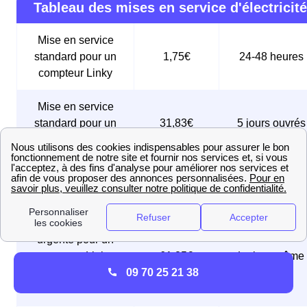
Tableau des mises en service d'électricité
Mise en service
standard pour un
1,75€
24-48 heures
compteur Linky
Mise en service
standard pour un
31,83€
5 jours ouvrés
ancien compteur
Mise en service
sous 24 à 48
74,83€
express
heures
Mise en service
urgente pour un
compteur Linky,
61,25€
Le jour même
09 70 25 21 38
réalisée le jour
même