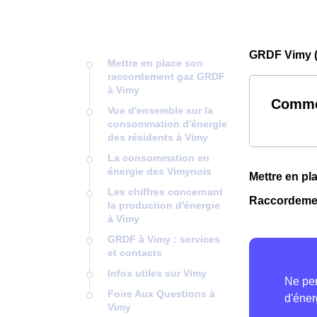
GRDF Vimy (
Mettre en place son
raccordement gaz GRDF
à Vimy
Comme
Vue d'ensemble sur la
consommation d'énergie
des résidents à Vimy
La consommation en
énergie des Vimynois
Mettre en p
Les chiffres concernant
Raccordemen
la production d'énergie
à Vimy
GRDF à Vimy : services
et contacts
Infos utiles sur Vimy
Foire Aux Questions à
Vimy