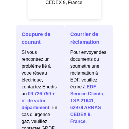
CEDEX 9, France.
Coupure de
Courrier de
courant
réclamation
Si vous
Pour envoyer des
rencontrez un
documents ou
problème lié à
soumettre une
votre réseau
réclamation à
électrique,
EDF, veuillez
contactez Enedis
écrire à
EDF
au
09.726.750 +
Service Clients,
n° de votre
TSA 21941,
département
. En
62978 ARRAS
cas d'urgence
CEDEX 9,
gaz, veuillez
France
.
contacter GRDF