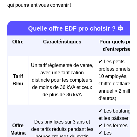
qui pourraient vous convenir !
Quelle offre EDF pro choisir ? 👷
Offre
Caractéristiques
Pour quels profi
d’entreprises 
✔ Les petits
Un tarif réglementé de vente,
professionnels (<
avec une tarification
Tarif
10 employés,
distincte pour les compteurs
Bleu
chiffre d’affaires
de moins de 36 kVA et ceux
annuel < 2 millio
de plus de 36 kVA
d’euros)
✔ Les boulangeri
et les pâtisseries
Des prix fixes sur 3 ans et
Offre
✔ Les fermes
des tarifs réduits pendant les
Matina
✔ Les
heures creuses du matin