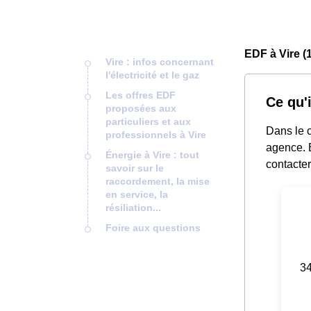
EDF à Vire (
Vire : infos concernant
l'électricité et le gaz
Les offres EDF
Ce qu'i
proposées aux
particuliers et aux
Dans le c
professionnels à Vire
agence. E
Énergie à Vire : tout
contacter
savoir sur le
raccordement, la mise
en service, la
résiliation...
Foire aux questions
34