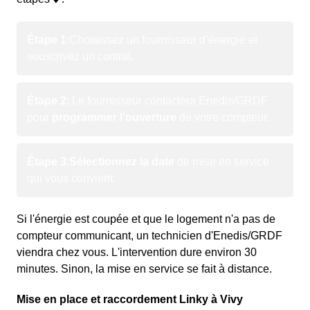
Étape 1
:
Choisissez un fournisseur d’énergie et
souscrivez un contrat.
Étape 2
: Le fournisseur contactera Enedis/GRDF
pour
programmer l’ouverture
de votre compteur.
Étape 3
:
Sélectionnez la date
de mise en service
qui vous convient.
Si l'énergie est coupée et que le logement n'a pas de
compteur communicant, un technicien d'Enedis/GRDF
viendra chez vous. L'intervention dure environ 30
minutes. Sinon, la mise en service se fait à distance.
Mise en place et raccordement Linky à Vivy