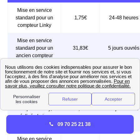
Mise en service
standard pour un
1,75€
24-48 heures
compteur Linky
Mise en service
standard pour un
31,83€
5 jours ouvrés
ancien compteur
Mise en service
sous 24 à 48
74,83€
express
heures
Mise en service
urgente pour un
compteur Linky,
61,25€
Le jour même
réalisée le jour
même
09 70 25 21 38
Mise en service